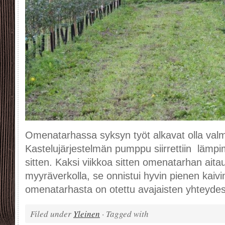
Omenatarhassa syksyn työt alkavat olla valmii
Kastelujärjestelmän pumppu siirrettiin lämp
sitten. Kaksi viikkoa sitten omenatarhan aitau
myyräverkolla, se onnistui hyvin pienen kaiv
omenatarhasta on otettu avajaisten yhteyde
Filed under
Yleinen
· Tagged with