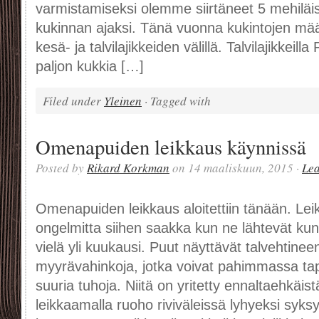
varmistamiseksi olemme siirtäneet 5 mehil
kukinnan ajaksi. Tänä vuonna kukintojen mä
kesä- ja talvilajikkeiden välillä. Talvilajikkeil
paljon kukkia […]
Filed under
Yleinen
· Tagged with
Omenapuiden leikkaus käynnissä
Posted by
Rikard Korkman
on 14 maaliskuun, 2015 ·
Le
Omenapuiden leikkaus aloitettiin tänään. Lei
ongelmitta siihen saakka kun ne lähtevät kun
vielä yli kuukausi. Puut näyttävät talvehtine
myyrävahinkoja, jotka voivat pahimmassa ta
suuria tuhoja. Niitä on yritetty ennaltaehkäist
leikkaamalla ruoho riviväleissä lyhyeksi syks