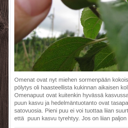
Omenat ovat nyt miehen sormenpään kokoi
pölytys oli haasteellista kukinnan aikaisen kol
Omenapuut ovat kuitenkin hyvässä kasvussa; 
puun kasvu ja hedelmäntuotanto ovat tasapain
satovuosia. Pieni puu ei voi tuottaa liian suur
että puun kasvu tyrehtyy. Jos on liian paljon