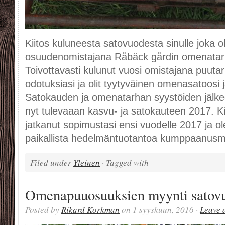
Kiitos kuluneesta satovuodesta sinulle joka ol
osuudenomistajana Råbäck gårdin omenatar
Toivottavasti kulunut vuosi omistajana puuta
odotuksiasi ja olit tyytyväinen omenasatoosi
Satokauden ja omenatarhan syystöiden jälk
nyt tulevaaan kasvu- ja satokauteen 2017. Kiit
jatkanut sopimustasi ensi vuodelle 2017 ja 
paikallista hedelmäntuotantoa kumppaanus
Filed under
Yleinen
· Tagged with
Omenapuuosuuksien myynti satovu
Posted by
Rikard Korkman
on 1 syyskuun, 2016 ·
Leave 