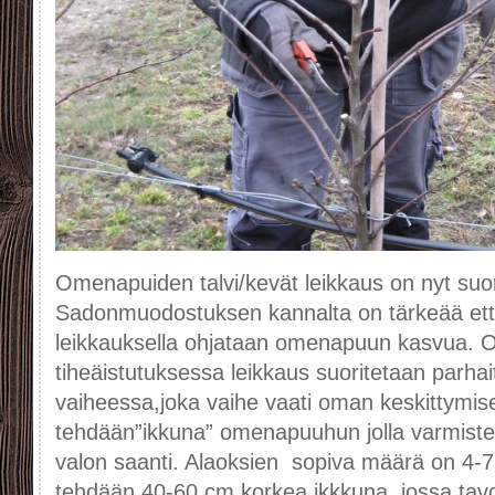
Omenapuiden talvi/kevät leikkaus on nyt suo
Sadonmuodostuksen kannalta on tärkeää että
leikkauksella ohjataan omenapuun kasvua.
tiheäistutuksessa leikkaus suoritetaan parha
vaiheessa,joka vaihe vaati oman keskittymi
tehdään”ikkuna” omenapuuhun jolla varmistet
valon saanti. Alaoksien sopiva määrä on 4-7 
tehdään 40-60 cm korkea ikkkuna, jossa tavo