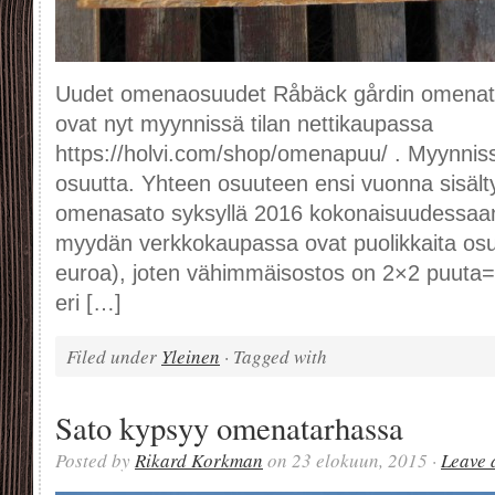
Uudet omenaosuudet Råbäck gårdin omenat
ovat nyt myynnissä tilan nettikaupassa
https://holvi.com/shop/omenapuu/ . Myynniss
osuutta. Yhteen osuuteen ensi vuonna sisält
omenasato syksyllä 2016 kokonaisuudessaan
myydän verkkokaupassa ovat puolikkaita os
euroa), joten vähimmäisostos on 2×2 puuta=
eri […]
Filed under
Yleinen
· Tagged with
Sato kypsyy omenatarhassa
Posted by
Rikard Korkman
on 23 elokuun, 2015 ·
Leave