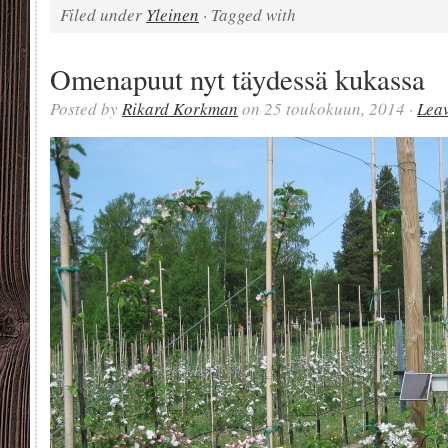
Filed under
Yleinen
· Tagged with
Omenapuut nyt täydessä kukassa
Posted by
Rikard Korkman
on 25 toukokuun, 2014 ·
Lea