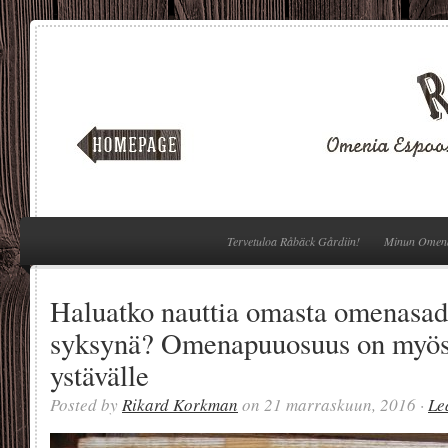
Tervetuloa Råbäck Gårdiin!
Minun Omen
Haluatko nauttia omasta omenasad
syksynä? Omenapuuosuus on myös 
ystävälle
Posted by
Rikard Korkman
on 21 marraskuun, 2016 ·
Le