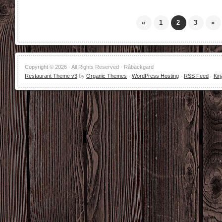
«
1
2
3
»
Copyright © 2026 · All Rights Reserved · Råbäckgard
Restaurant Theme v3
by
Organic Themes
·
WordPress Hosting
·
RSS Feed
·
Kir