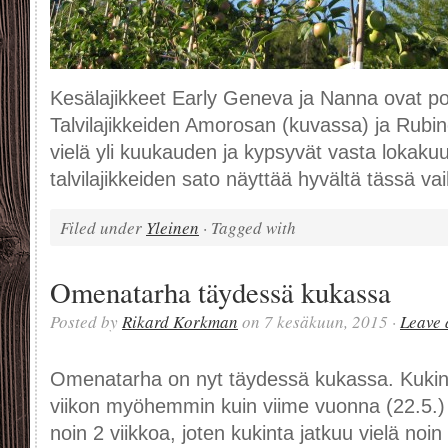
Kesälajikkeet Early Geneva ja Nanna ovat poi
Talvilajikkeiden Amorosan (kuvassa) ja Rubi
vielä yli kuukauden ja kypsyvät vasta lokakuun
talvilajikkeiden sato näyttää hyvältä tässä vai
Filed under
Yleinen
· Tagged with
Omenatarha täydessä kukassa
Posted by
Rikard Korkman
on 7 kesäkuun, 2015 ·
Leave
Omenatarha on nyt täydessä kukassa. Kukint
viikon myöhemmin kuin viime vuonna (22.5.) j
noin 2 viikkoa, joten kukinta jatkuu vielä noi