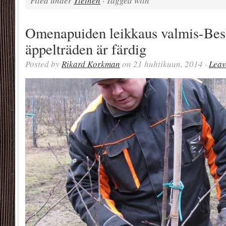
Filed under
Yleinen
· Tagged with
Omenapuiden leikkaus valmis-Bes
äppelträden är färdig
Posted by
Rikard Korkman
on 21 huhtikuun, 2014 ·
Leav