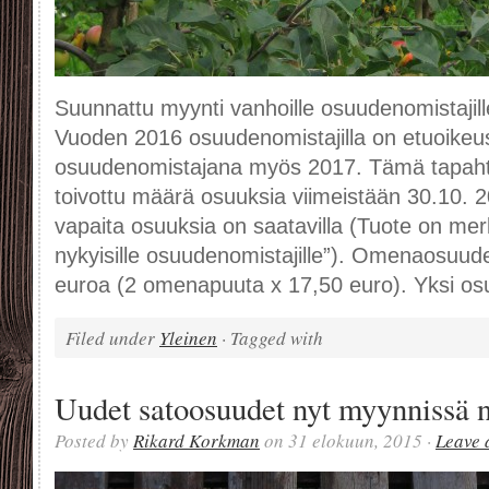
Suunnattu myynti vanhoille osuudenomistajill
Vuoden 2016 osuudenomistajilla on etuoikeu
osuudenomistajana myös 2017. Tämä tapaht
toivottu määrä osuuksia viimeistään 30.10. 2
vapaita osuuksia on saatavilla (Tuote on mer
nykyisille osuudenomistajille”). Omenaosuu
euroa (2 omenapuuta x 17,50 euro). Yksi osu
Filed under
Yleinen
· Tagged with
Uudet satoosuudet nyt myynnissä n
Posted by
Rikard Korkman
on 31 elokuun, 2015 ·
Leave