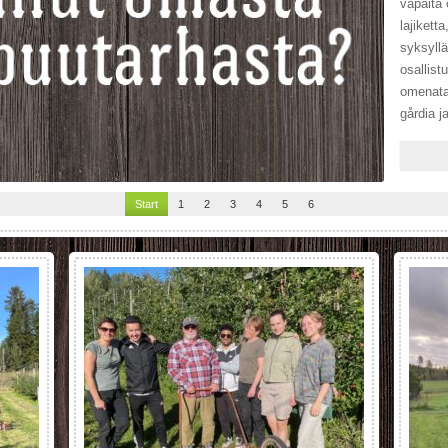
vapaita 
lajikett
syksyllä
osallist
omenata
gårdia j
Start
1
2
3
4
5
6