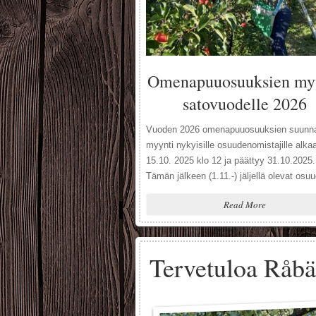
Omenapuuosuuksien my
satovuodelle 2026
Vuoden 2026 omenapuuosuuksien suunna
myynti nykyisille osuudenomistajille alka
15.10. 2025 klo 12 ja päättyy 31.10.2025.
Tämän jälkeen (1.11.-) jäljellä olevat osu
ovat vapaasti myynnissä kaikille kiinnostu
Read More
niin kauan kun vapaita puita riittää. Terve
mukaan osuudenomistajaksi Råbäck gård
omenatarhaan!
Tervetuloa Råbä