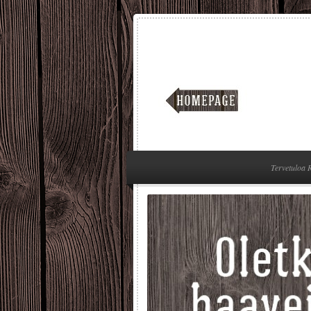
Tervetuloa 
6
osuudet myytiin loppuun keväällä.
arattu vähintään 2 omena-puuta
a tai 2 eri lajiketta (1+1 puuta).
e että saat yhteensä noin 15 kg
valitset 2 lajiketta varaudu