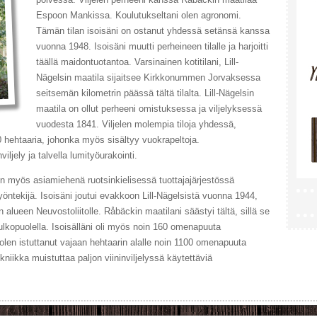
Espoon Mankissa. Koulutukseltani olen agronomi.
Tämän tilan isoisäni on ostanut yhdessä setänsä kanssa
vuonna 1948. Isoisäni muutti perheineen tilalle ja harjoitti
täällä maidontuotantoa. Varsinainen kotitilani, Lill-
Nägelsin maatila sijaitsee Kirkkonummen Jorvaksessa
seitsemän kilometrin päässä tältä tilalta. Lill-Nägelsin
maatila on ollut perheeni omistuksessa ja viljelyksessä
vuodesta 1841. Viljelen molempia tiloja yhdessä,
 80 hehtaaria, johonka myös sisältyy vuokrapeltoja.
ljely ja talvella lumityöurakointi.
min myös asiamiehenä ruotsinkielisessä tuottajajärjestössä
yöntekijä. Isoisäni joutui evakkoon Lill-Nägelsistä vuonna 1944,
lueen Neuvostoliitolle. Råbäckin maatilani säästyi tältä, sillä se
en ulkopuolella. Isoisälläni oli myös noin 160 omenapuuta
 olen istuttanut vajaan hehtaarin alalle noin 1100 omenapuuta
kniikka muistuttaa paljon viininviljelyssä käytettäviä