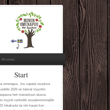
På svenska
Start
a omenapuu. Jos vapaita osuuksia
uodelle 2026 ne tulevat myyntiin
aupassa heti marraskuun alussa.
u myynti vanhoille osuudenomistajille
31 lokakuuta tai niin kauan kun