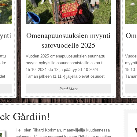
ynti
Omenapuuosuuksien myynti
Ome
satovuodelle 2025
ttu
Vuoden 2025 omenapuuosuuksien suunnattu
Vuode
a ke
myynti nykyisille osuudenomistajille alkaa ti
myynti
15.10. 2024 klo 12 ja päättyy 31.10.2024.
15.10.
udet
Tämän jälkeen (1.11.-) jäljellä olevat osuudet
Tämän 
neille
ovat vapaasti myynnissä kaikille kiinnostuneille
ovat v
Read More
tuloa
niin kauan kun vapaita puita riittää. Tervetuloa
niin ka
in
mukaan osuudenomistajaksi Råbäck gårdin
mukaan
omenatarhaan!
omena
ck Gårdiin!
Hei, olen Rikard Korkman, maanviljelijä kuudennessa
polvessa. Viljelen perheeni kanssa Råbäckin maatilaa