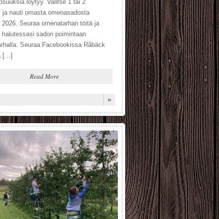
osuuksia löytyy. Valitse 1 tai 2
a, ja nauti omasta omenasadosta
 2026. Seuraa omenatarhan töitä ja
u halutessasi sadon poimintaan
rhalla. Seuraa Facebookissa Råbäck
a […]
Read More
»