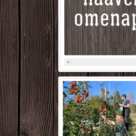
kertaan tilalta. 2025, jos päätät
hana osuudenomistajana sinulla on
us jatkaa, 2026 osuuteen
hintään 2 puuta. Määräaika […]
Read More
«