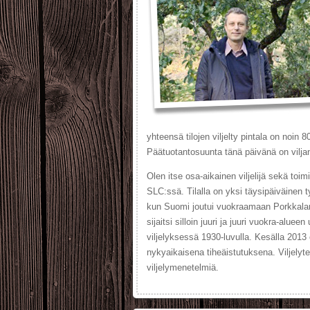
yhteensä tilojen viljelty pintala on noin
Päätuotantosuunta tänä päivänä on viljanvi
Olen itse osa-aikainen viljelijä sekä toi
SLC:ssä. Tilalla on yksi täysipäiväinen t
kun Suomi joutui vuokraamaan Porkkalan a
sijaitsi silloin juuri ja juuri vuokra-alue
viljelyksessä 1930-luvulla. Kesälla 2013
nykyaikaisena tiheäistutuksena. Viljelyte
viljelymenetelmiä.