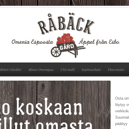
Råbäck Gårdiin!
Minun Omenapuu
CSA-malli
Sopimusehdot
Yhteystiedot
Osta om
löytyy v
verkkok
Suunnatt
päättyy 