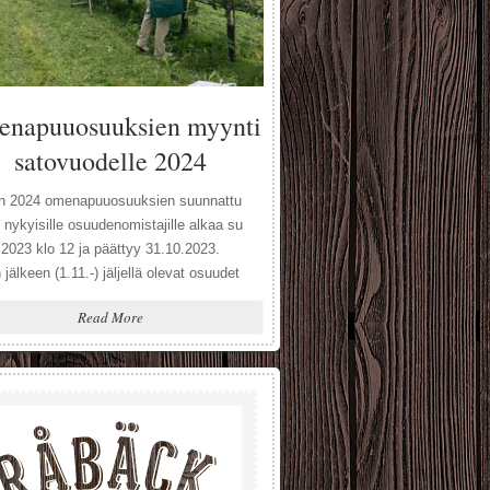
napuuosuuksien myynti
satovuodelle 2024
n 2024 omenapuuosuuksien suunnattu
 nykyisille osuudenomistajille alkaa su
 2023 klo 12 ja päättyy 31.10.2023.
jälkeen (1.11.-) jäljellä olevat osuudet
apaasti myynnissä kaikille kiinnostuneille
Read More
uan kun vapaita puita riittää. Tervetuloa
 osuudenomistajaksi Råbäck gårdin
tarhaan!