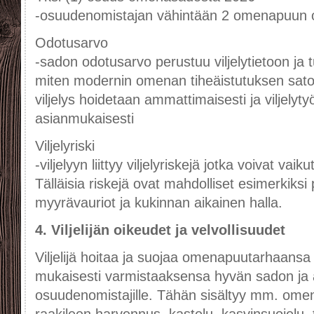
-osuudenomistajan vähintään 2 omenapuun 
Odotusarvo
-sadon odotusarvo perustuu viljelytietoon ja 
miten modernin omenan tiheäistutuksen sato
viljelys hoidetaan ammattimaisesti ja viljelyt
asianmukaisesti
Viljelyriski
-viljelyyn liittyy viljelyriskejä jotka voivat v
Tälläisia riskejä ovat mahdolliset esimerkiksi 
myyrävauriot ja kukinnan aikainen halla.
4. Viljelijän oikeudet ja velvollisuudet
Viljelijä hoitaa ja suojaa omenapuutarhaans
mukaisesti varmistaaksensa hyvän sadon ja 
osuudenomistajille. Tähän sisältyy mm. ome