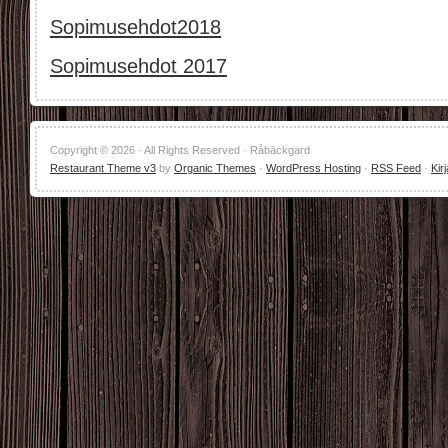
Sopimusehdot2018
Sopimusehdot 2017
Copyright © 2026 · All Rights Reserved · Råbäckgard
Restaurant Theme v3
by
Organic Themes
·
WordPress Hosting
·
RSS Feed
·
Kir