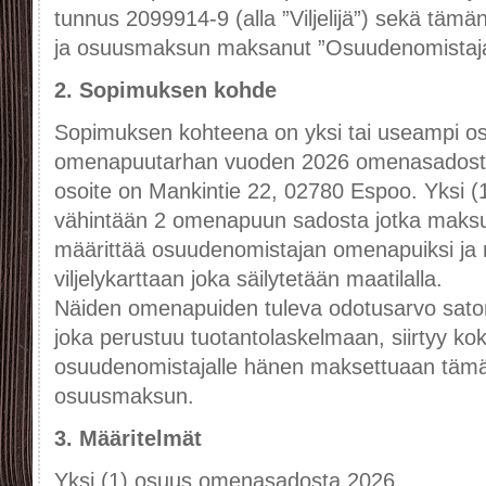
tunnus 2099914-9 (alla ”Viljelijä”) sekä tä
ja osuusmaksun maksanut ”Osuudenomistaj
2. Sopimuksen kohde
Sopimuksen kohteena on yksi tai useampi o
omenapuutarhan vuoden 2026 omenasados
osoite on Mankintie 22, 02780 Espoo. Yksi (
vähintään 2 omenapuun sadosta jotka maksun 
määrittää osuudenomistajan omenapuiksi ja 
viljelykarttaan joka säilytetään maatilalla.
Näiden omenapuiden tuleva odotusarvo sato
joka perustuu tuotantolaskelmaan, siirtyy k
osuudenomistajalle hänen maksettuaan täm
osuusmaksun.
3. Määritelmät
Yksi (1) osuus omenasadosta 2026