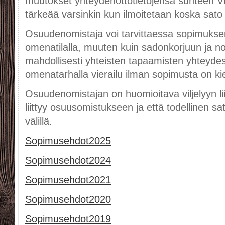
muutokset yhteydenottotietojensa suhteen Vil
tärkeää varsinkin kun ilmoitetaan koska sato
Osuudenomistaja voi tarvittaessa sopimukse
omenatilalla, muuten kuin sadonkorjuun ja n
mahdollisesti yhteisten tapaamisten yhteydess
omenatarhalla vierailu ilman sopimusta on kiel
Osuudenomistajan on huomioitava viljelyyn liitt
liittyy osuusomistukseen ja että todellinen sa
välillä.
Sopimusehdot2025
Sopimusehdot2024
Sopimusehdot2021
Sopimusehdot2020
Sopimusehdot2019