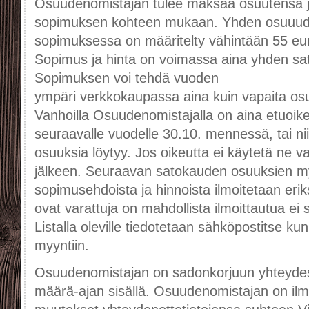
Osuudenomistajan tulee maksaa osuutensa 
sopimuksen kohteen mukaan. Yhden osuuude
sopimuksessa on määritelty vähintään 55 eur
Sopimus ja hinta on voimassa aina yhden sat
Sopimuksen voi tehdä vuoden
ympäri verkkokaupassa aina kuin vapaita osuu
Vanhoilla Osuudenomistajalla on aina etuoi
seuraavalle vuodelle 30.10. mennessä, tai ni
osuuksia löytyy. Jos oikeutta ei käytetä ne 
jälkeen. Seuraavan satokauden osuuksien my
sopimusehdoista ja hinnoista ilmoitetaan eri
ovat varattuja on mahdollista ilmoittautua ei 
Listalla oleville tiedotetaan sähköpostitse ku
myyntiin.
Osuudenomistajan on sadonkorjuun yhteyde
määrä-ajan sisällä. Osuudenomistajan on ilm