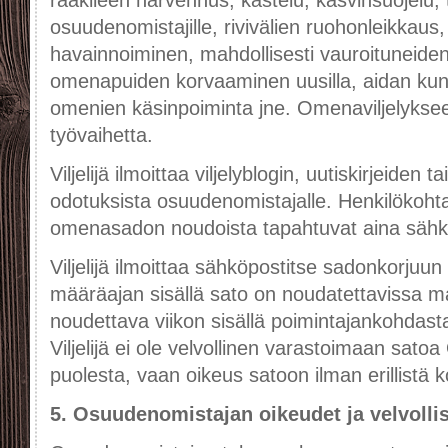
raakileen harvennus, kastelu, kasvinsuojelu,
osuudenomistajille, rivivälien ruohonleikka
havainnoiminen, mahdollisesti vauroituneiden
omenapuiden korvaaminen uusilla, aidan kun
omenien käsinpoiminta jne. Omenaviljelykseen 
työvaihetta.
Viljelijä ilmoittaa viljelyblogin, uutiskirjeiden
odotuksista osuudenomistajalle. Henkilökohtai
omenasadon noudoista tapahtuvat aina sähk
Viljelijä ilmoittaa sähköpostitse sadonkorjuu
määräajan sisällä sato on noudatettavissa ma
noudettava viikon sisällä poimintajankohdast
Viljelijä ei ole velvollinen varastoimaan sat
puolesta, vaan oikeus satoon ilman erillistä kor
5. Osuudenomistajan oikeudet ja velvolli