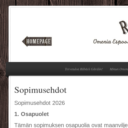
Tervetuloa Råbäck Gårdiin!
Minun Omen
Sopimusehdot
Sopimusehdot 2026
1. Osapuolet
Tämän sopimuksen osapuolia ovat maanviljel