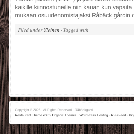
kaikille kiinnostuneille niin kauan kun vapaita 
mukaan osuudenomistajaksi Råbäck gårdin 
Filed under
Yleinen
· Tagged with
Copyright © 2026 · All Rights Reserved · Råbäckgard
Restaurant Theme v3
by
Organic Themes
·
WordPress Hosting
·
RSS Feed
·
Kir