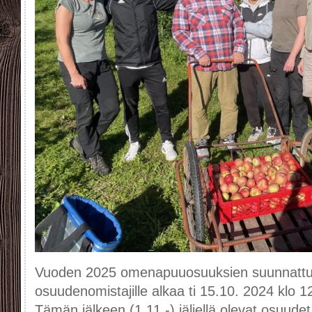
Vuoden 2025 omenapuuosuuksien suunnattu m
osuudenomistajille alkaa ti 15.10. 2024 klo 1
Tämän jälkeen (1.11.-) jäljellä olevat osuud