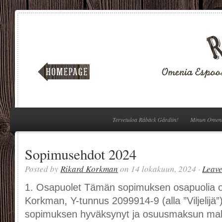
Tervetuloa Råbäck Gårdiin!
Minun Omen
Sopimusehdot 2024
Posted by
Rikard Korkman
on 14 lokakuun, 2024 ·
Leav
1. Osapuolet Tämän sopimuksen osapuolia ov
Korkman, Y-tunnus 2099914-9 (alla ”Viljelijä
sopimuksen hyväksynyt ja osuusmaksun ma