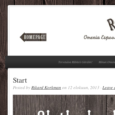
Tervetuloa Råbäck Gårdiin!
Minun Omen
Start
Posted by
Rikard Korkman
on 12 elokuun, 2013 ·
Leave