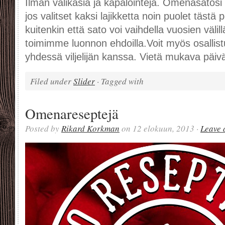
Ilman välikäsiä ja käpälöintejä. Omenasatosi
jos valitset kaksi lajikketta noin puolet tästä 
kuitenkin että sato voi vaihdella vuosien välil
toimimme luonnon ehdoilla.Voit myös osallis
yhdessä viljelijän kanssa. Vietä mukava päivä
Filed under
Slider
· Tagged with
Omenareseptejä
Posted by
Rikard Korkman
on 12 elokuun, 2013 ·
Leave