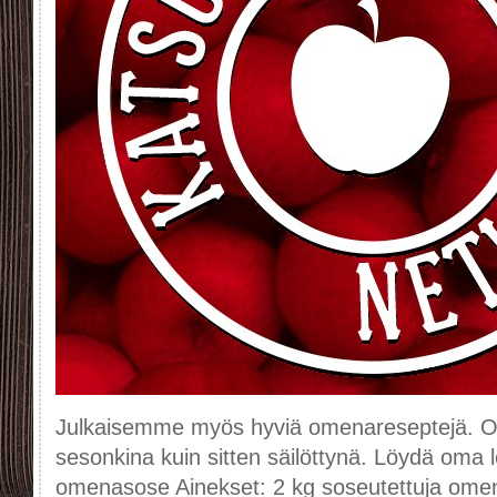
Julkaisemme myös hyviä omenareseptejä. 
sesonkina kuin sitten säilöttynä. Löydä oma 
omenasose Ainekset: 2 kg soseutettuja omen