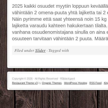
2025 kaikki osuudet myytiin loppuun keväällä.
vähintään 2 omena-puuta yhtä lajiketta tai 2 e
Näin pyrimme että saat yhteensä noin 15 kg 
lajiketta varaudu kahteen hakukertaan tilalta.
vanhana osuudenomistajana sinulla on aina e
osuuteen tarvitaan vähintään 2 puuta. Määr
Filed under
Slider
· Tagged with
Copyright © 2026 · All Rights Reserved · Råbäckgard
Restaurant Theme v3
by
Organic Themes
·
WordPress Hosting
·
RSS Feed
·
Kir