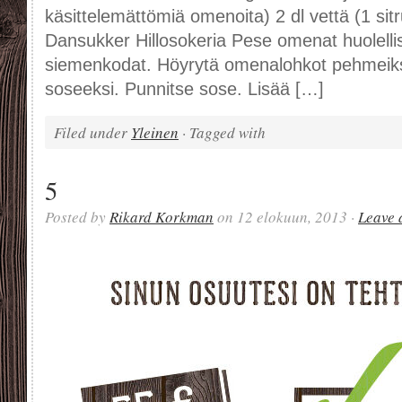
käsittelemättömiä omenoita) 2 dl vettä (1 si
Dansukker Hillosokeria Pese omenat huolellise
siemenkodat. Höyrytä omenalohkot pehmeiksi 
soseeksi. Punnitse sose. Lisää […]
Filed under
Yleinen
· Tagged with
5
Posted by
Rikard Korkman
on 12 elokuun, 2013 ·
Leave