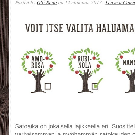
Posted by
Olli Repo
on 12 elokuun, 2013 ·
Leave a Com
Satoaika on jokaisella lajikkeella eri. Suosi
varhaisemman ja myöhemmän satokauden om