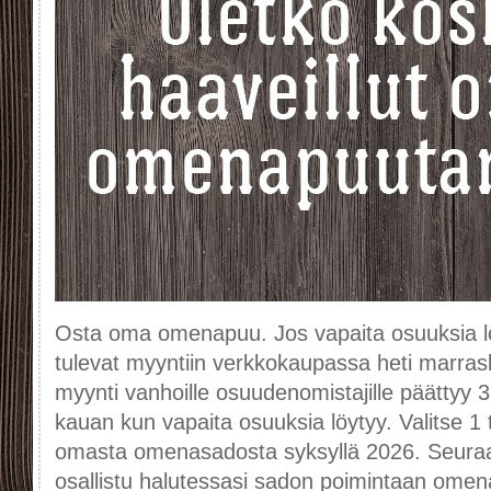
Osta oma omenapuu. Jos vapaita osuuksia l
tulevat myyntiin verkkokaupassa heti marra
myynti vanhoille osuudenomistajille päättyy 31
kauan kun vapaita osuuksia löytyy. Valitse 1 ta
omasta omenasadosta syksyllä 2026. Seuraa
osallistu halutessasi sadon poimintaan omen