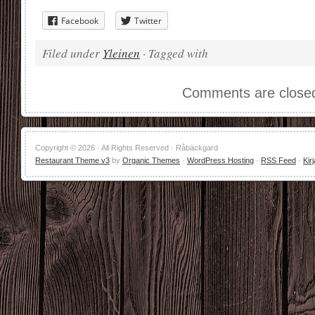
Facebook
Twitter
Filed under
Yleinen
· Tagged with
Comments are close
Copyright © 2026 · All Rights Reserved · Råbäckgard
Restaurant Theme v3
by
Organic Themes
·
WordPress Hosting
·
RSS Feed
·
Kir