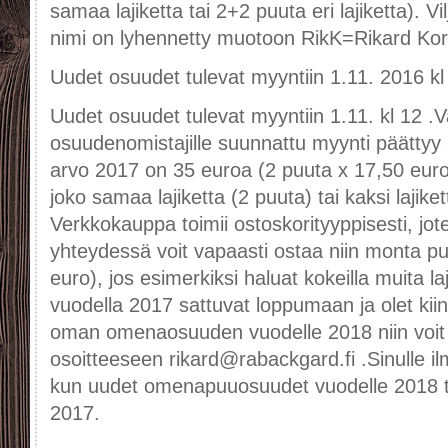
samaa lajiketta tai 2+2 puuta eri lajiketta). V
nimi on lyhennetty muotoon RikK=Rikard Ko
Uudet osuudet tulevat myyntiin 1.11. 2016 kl
Uudet osuudet tulevat myyntiin 1.11. kl 12 .V
osuudenomistajille suunnattu myynti päätt
arvo 2017 on 35 euroa (2 puuta x 17,50 euro)
joko samaa lajiketta (2 puuta) tai kaksi lajike
Verkkokauppa toimii ostoskorityyppisesti, j
yhteydessä voit vapaasti ostaa niin monta pu
euro), jos esimerkiksi haluat kokeilla muita la
vuodella 2017 sattuvat loppumaan ja olet ki
oman omenaosuuden vuodelle 2018 niin voit 
osoitteeseen rikard@rabackgard.fi .Sinulle i
kun uudet omenapuuosuudet vuodelle 2018 tu
2017.