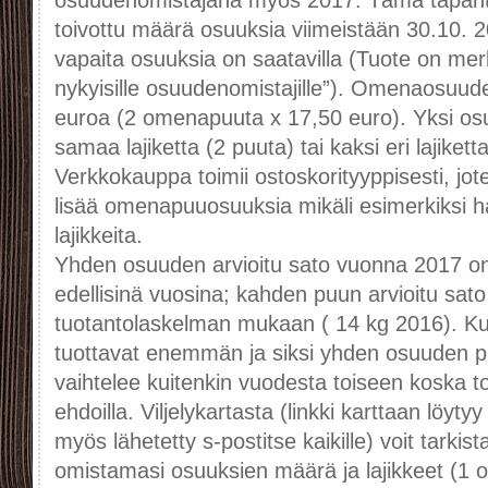
osuudenomistajana myös 2017. Tämä tapaht
toivottu määrä osuuksia viimeistään 30.10. 2
vapaita osuuksia on saatavilla (Tuote on mer
nykyisille osuudenomistajille”). Omenaosuu
euroa (2 omenapuuta x 17,50 euro). Yksi osu
samaa lajiketta (2 puuta) tai kaksi eri lajiket
Verkkokauppa toimii ostoskorityyppisesti, jot
lisää omenapuuosuuksia mikäli esimerkiksi ha
lajikkeita.
Yhden osuuden arvioitu sato vuonna 2017 o
edellisinä vuosina; kahden puun arvioitu sato
tuotantolaskelman mukaan ( 14 kg 2016). K
tuottavat enemmän ja siksi yhden osuuden 
vaihtelee kuitenkin vuodesta toiseen koska
ehdoilla. Viljelykartasta (linkki karttaan löy
myös lähetetty s-postitse kaikille) voit tarki
omistamasi osuuksien määrä ja lajikkeet (1 