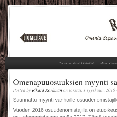
Tervetuloa Råbäck Gårdiin!
Minun Omen
Omenapuuosuuksien myynti sa
Posted by
Rikard Korkman
on torstai, 1 syyskuun, 2016 
Suunnattu myynti vanhoille osuudenomistajill
Vuoden 2016 osuudenomistajilla on etuoikeu