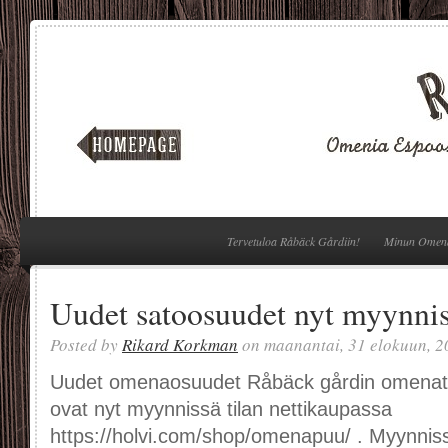
Tervetuloa Råbäck Gårdiin!
Minun Omen
Uudet satoosuudet nyt myynnis
Posted by
Rikard Korkman
on maanantai, 31 elokuun, 2
Uudet omenaosuudet Råbäck gårdin omenat
ovat nyt myynnissä tilan nettikaupassa
https://holvi.com/shop/omenapuu/ . Myynniss