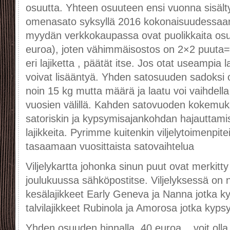
osuutta. Yhteen osuuteen ensi vuonna sisält
omenasato syksyllä 2016 kokonaisuudessaan
myydän verkkokaupassa ovat puolikkaita os
euroa), joten vähimmäisostos on 2×2 puuta=
eri lajiketta , päätät itse. Jos otat useampia l
voivat lisääntyä. Yhden satosuuden sadoksi o
noin 15 kg mutta määrä ja laatu voi vaihdella 
vuosien välillä. Kahden satovuoden kokemuk
satoriskin ja kypsymisajankohdan hajauttamise
lajikkeita. Pyrimme kuitenkin viljelytoimenpite
tasaamaan vuosittaista satovaihtelua
Viljelykartta johonka sinun puut ovat merkitty
joulukuussa sähköpostitse. Viljelyksessä on nel
kesälajikkeet Early Geneva ja Nanna jotka ky
talvilajikkeet Rubinola ja Amorosa jotka kyps
Yhden osuuden hinnalla, 40 euroa, , voit ol