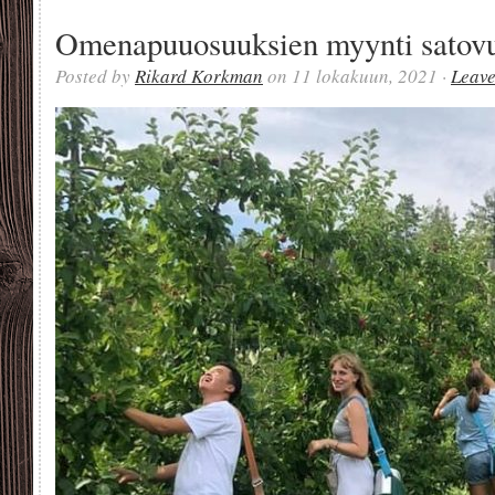
Omenapuuosuuksien myynti satovu
Posted by
Rikard Korkman
on 11 lokakuun, 2021 ·
Leav