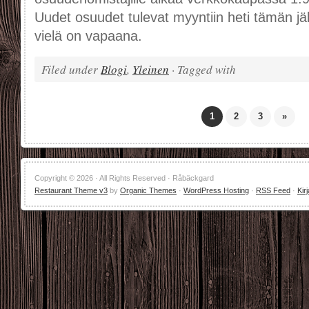
Uudet osuudet tulevat myyntiin heti tämän jä
vielä on vapaana.
Filed under
Blogi
,
Yleinen
· Tagged with
1
2
3
»
Copyright © 2026 · All Rights Reserved · Råbäckgard
Restaurant Theme v3
by
Organic Themes
·
WordPress Hosting
·
RSS Feed
·
Kir