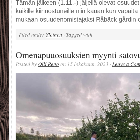
Tämän jälkeen (1.11.-) jäljellä olevat osuud
kaikille kiinnostuneille niin kauan kun vapaita 
mukaan osuudenomistajaksi Råbäck gårdin 
Filed under
Yleinen
· Tagged with
Omenapuuosuuksien myynti satovu
Posted by
Olli Repo
on 15 lokakuun, 2023 ·
Leave a Co