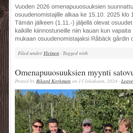
Vuoden 2026 omenapuuosuuksien suunnattu m
osuudenomistajille alkaa ke 15.10. 2025 klo 
Tämän jälkeen (1.11.-) jäljellä olevat osuud
kaikille kiinnostuneille niin kauan kun vapaita 
mukaan osuudenomistajaksi Råbäck gårdin 
Filed under
Yleinen
· Tagged with
Omenapuuosuuksien myynti satovu
Posted by
Rikard Korkman
on 13 lokakuun, 2024 ·
Leav