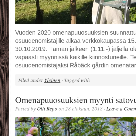
Vuoden 2020 omenapuuosuuksien suunnattu m
osuudenomistajille alkaa verkkokaupassa 15.
30.10.2019. Tämän jälkeen (1.11.-) jäljellä o
vapaasti myynnissä kaikille kiinnostuneille. 
osuudenomistajaksi Råbäck gårdin omenata
Filed under
Yleinen
· Tagged with
Omenapuuosuuksien myynti satovu
Posted by
Olli Repo
on 28 elokuun, 2018 ·
Leave a Com