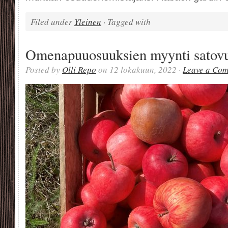
Filed under
Yleinen
· Tagged with
Omenapuuosuuksien myynti satovu
Posted by
Olli Repo
on 12 lokakuun, 2022 ·
Leave a Co