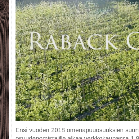
Ensi vuoden 2018 omenapuuosuuksien suunna
osuudenomistajille alkaa verkkokaupassa 1.9.