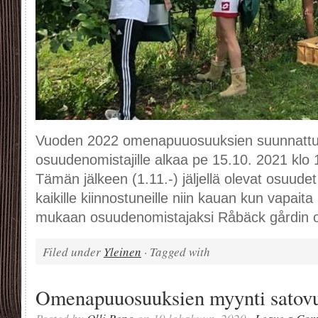
Vuoden 2022 omenapuuosuuksien suunnattu m
osuudenomistajille alkaa pe 15.10. 2021 klo 
Tämän jälkeen (1.11.-) jäljellä olevat osuud
kaikille kiinnostuneille niin kauan kun vapaita 
mukaan osuudenomistajaksi Råbäck gårdin 
Filed under
Yleinen
· Tagged with
Omenapuuosuuksien myynti satovu