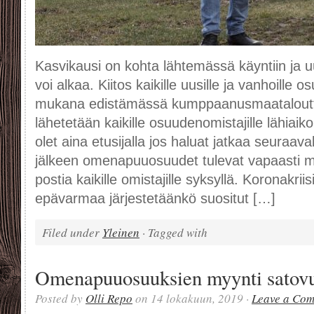
Kasvikausi on kohta lähtemässä käyntiin ja
voi alkaa. Kiitos kaikille uusille ja vanhoille o
mukana edistämässä kumppaanusmaataloutta.
lähetetään kaikille osuudenomistajille lähia
olet aina etusijalla jos haluat jatkaa seuraav
jälkeen omenapuuosuudet tulevat vapaasti my
postia kaikille omistajille syksyllä. Koronakriis
epävarmaa järjestetäänkö suositut […]
Filed under
Yleinen
· Tagged with
Omenapuuosuuksien myynti satovu
Posted by
Olli Repo
on 14 lokakuun, 2019 ·
Leave a Co