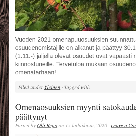
Vuoden 2021 omenapuuosuuksien suunnattu m
osuudenomistajille on alkanut ja päättyy 30
(1.11.-) jäljellä olevat osuudet ovat vapaasti 
kiinnostuneille. Tervetuloa mukaan osuudeno
omenatarhaan!
Filed under
Yleinen
· Tagged with
Omenaosuuksien myynti satokaude
päättynyt
Posted by
Olli Repo
on 15 huhtikuun, 2020 ·
Leave a Co