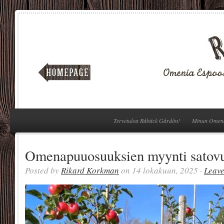
Tervetuloa Råbäck Gårdiin!
Minun Omen
Omenapuuosuuksien myynti satovu
Posted by
Rikard Korkman
on 14 lokakuun, 2025 ·
Leav