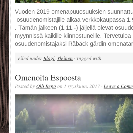
Vuoden 2019 omenapuuosuuksien suunnattu m
osuudenomistajille alkaa verkkokaupassa 1.9
. Tämän jälkeen (1.11.-) jäljellä olevat osuud
myynnissä kaikille kiinnostuneille. Tervetulo
osuudenomistajaksi Råbäck gårdin omenata
Filed under
Blogi
,
Yleinen
· Tagged with
Omenoita Espoosta
Posted by
Olli Repo
on 1 syyskuun, 2017 ·
Leave a Com