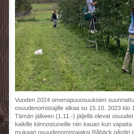
Vuoden 2024 omenapuuosuuksien suunnattu m
osuudenomistajille alkaa su 15.10. 2023 klo 
Tämän jälkeen (1.11.-) jäljellä olevat osuud
kaikille kiinnostuneille niin kauan kun vapaita 
mukaan osuudenomistajaksi Råbäck gårdin 