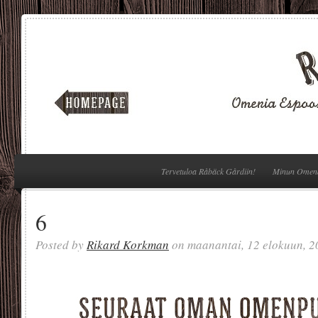
Tervetuloa Råbäck Gårdiin!
Minun Omen
6
Posted by
Rikard Korkman
on maanantai, 12 elokuun, 2