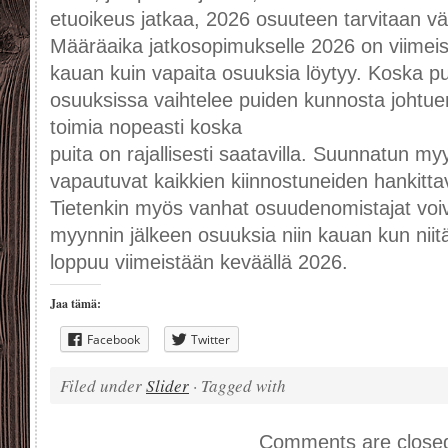
etuoikeus jatkaa, 2026 osuuteen tarvitaan vä
Määräaika jatkosopimukselle 2026 on viimeist
kauan kuin vapaita osuuksia löytyy. Koska p
osuuksissa vaihtelee puiden kunnosta johtue
toimia nopeasti koska
puita on rajallisesti saatavilla. Suunnatun m
vapautuvat kaikkien kiinnostuneiden hankittav
Tietenkin myös vanhat osuudenomistajat voi
myynnin jälkeen osuuksia niin kauan kun nii
loppuu viimeistään keväällä 2026.
Jaa tämä:
Facebook
Twitter
Filed under
Slider
· Tagged with
Comments are close