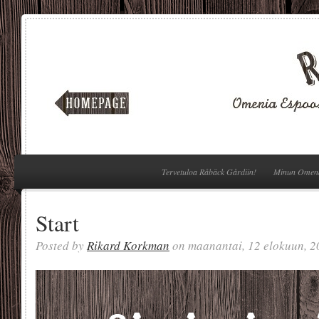
Tervetuloa Råbäck Gårdiin!
Minun Omen
Start
Posted by
Rikard Korkman
on maanantai, 12 elokuun, 2