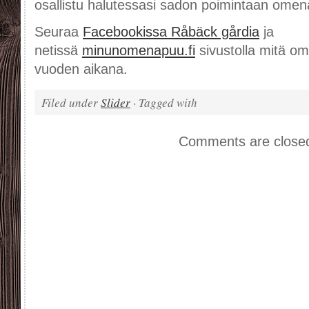
osallistu halutessasi sadon poimintaan omena
Seuraa
Facebookissa Råbäck gårdia
ja
netissä
minunomenapuu.fi
sivustolla mitä om
vuoden aikana.
Filed under
Slider
· Tagged with
Comments are close