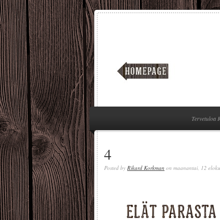
Tervetuloa 
4
Posted by
Rikard Korkman
on maanantai, 12 elok