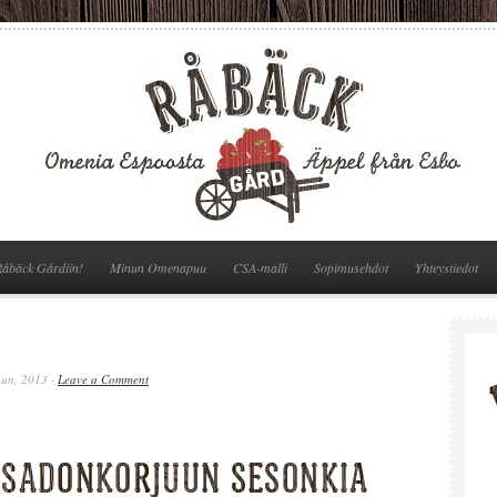
Råbäck Gårdiin!
Minun Omenapuu
CSA-malli
Sopimusehdot
Yhteystiedot
uun, 2013 ·
Leave a Comment