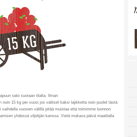
puun sato suoraan tilalta. Ilman
 noin 15 kg per vuosi jos valitset kaksi lajikketta noin puolet tästä
oi vaihdella vuosien välillä pitää muistaa että toimimme luonnon
aamisen yhdessä viljelijän kanssa. Vietä mukava päivä maatilalla