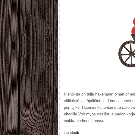
Hienointa on tulla hakemaan oman omena
välikäsiä ja käpälöintejä. Omenasatosi on
per lajike. Huomioi kuitenkin että sato v
ehdoilla.Voit myös osallistua sadon korj
vaikka perheen kanssa.
Jaa tämä: