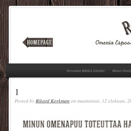
Tervetuloa Råbäck Gårdiin!
Minun Omen
1
Posted by
Rikard Korkman
on maanantai, 12 elokuun, 2