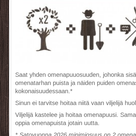
Saat yhden omenapuuosuuden, johonka sisä
omenatarhan puista ja näiden puiden omena
kokonaisuudessaan.*
Sinun ei tarvitse hoitaa niitä vaan viljelijä hu
Viljelijä kastelee ja hoitaa omenapuusi. Samall
oppia omenapuista jotain uutta.
* Satovuonna 2026 minimiosuus on 2 omena