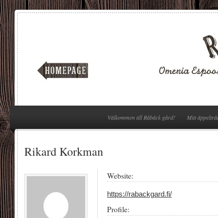
Välkommen till Råbäck gård!
Mitt äppelträ
Rikard Korkman
Website:
https://rabackgard.fi/
Profile: