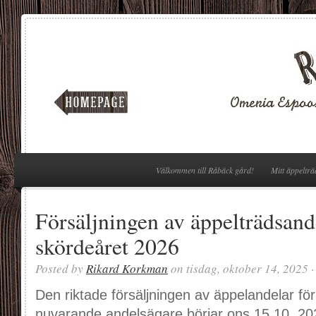
Välkommen till Råbäck gård!
Mitt äppelträ
Försäljningen av äppelträdsand
skördeåret 2026
Posted by
Rikard Korkman
on tisdag, oktober 14, 2025 
Den riktade försäljningen av äppelandelar för
nuvarande andelsägare börjar ons 15.10. 2