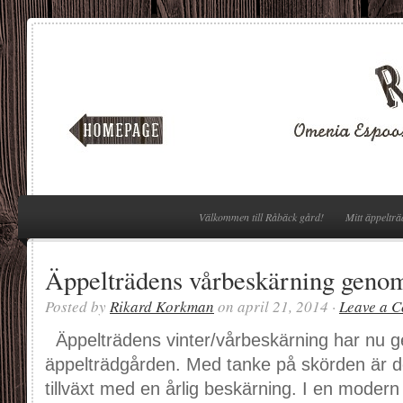
Välkommen till Råbäck gård!
Mitt äppelträ
Äppelträdens vårbeskärning geno
Posted by
Rikard Korkman
on april 21, 2014 ·
Leave a 
Äppelträdens vinter/vårbeskärning har nu g
äppelträdgården. Med tanke på skörden är det 
tillväxt med en årlig beskärning. I en modern