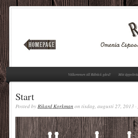
Välkommen till Råbäck gård!
Mitt äppelträ
Start
Posted by
Rikard Korkman
on tisdag, augusti 27, 2013 ·