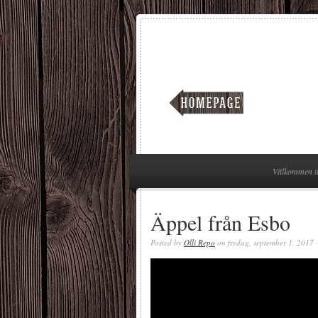
Välkommen ti
Äppel från Esbo
Posted by
Olli Repo
on fredag, september 1, 2017 