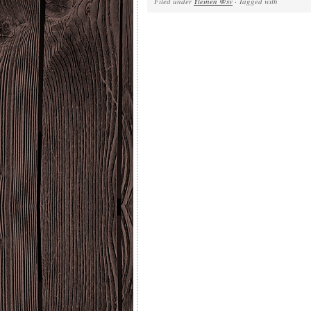
Filed under
Yleinen @sv
· Tagged with