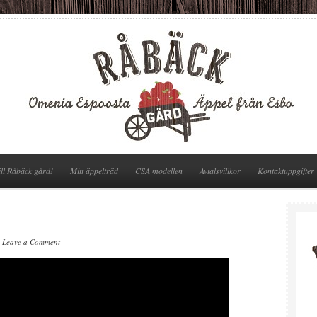
ll Råbäck gård!
Mitt äppelträd
CSA modellen
Avtalsvillkor
Kontaktuppgifter
·
Leave a Comment