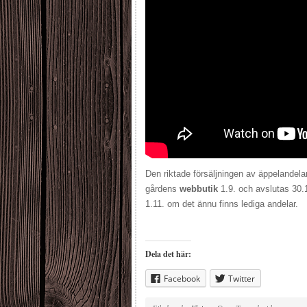
Den riktade försäljningen av äppelandela
gårdens
webbutik
1.9. och avslutas 30.1
1.11. om det ännu finns lediga andelar.
Dela det här:
Facebook
Twitter