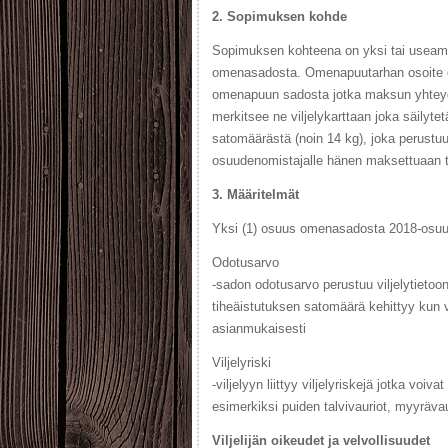
2. Sopimuksen kohde
Sopimuksen kohteena on yksi tai useam
omenasadosta. Omenapuutarhan osoite o
omenapuun sadosta jotka maksun yhteyde
merkitsee ne viljelykarttaan joka säilyt
satomäärästä (noin 14 kg), joka perustu
osuudenomistajalle hänen maksettuaa
3. Määritelmät
Yksi (1) osuus omenasadosta 2018-osu
Odotusarvo
-sadon odotusarvo perustuu viljelytieto
tiheäistutuksen satomäärä kehittyy kun v
asianmukaisesti
Viljelyriski
-viljelyyn liittyy viljelyriskejä jotka voi
esimerkiksi puiden talvivauriot, myyrävau
Viljelijän oikeudet ja velvollisuudet