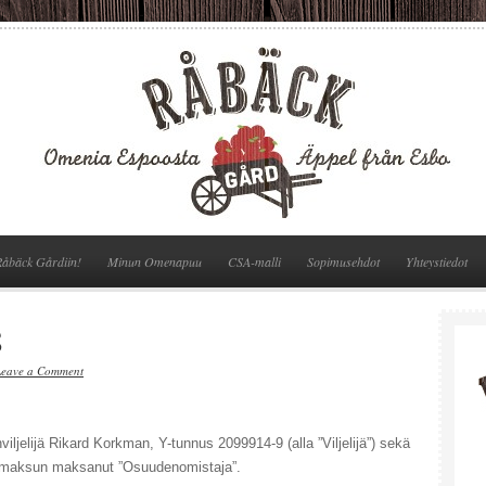
Råbäck Gårdiin!
Minun Omenapuu
CSA-malli
Sopimusehdot
Yhteystiedot
8
Leave a Comment
jelijä Rikard Korkman, Y-tunnus 2099914-9 (alla ”Viljelijä”) sekä
maksun maksanut ”Osuudenomistaja”.