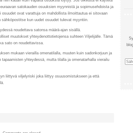
i niin kauan kuin vapaita osuuksia löytyy. Jos oikeutta ei käytetä
Seuraavan satokauden osuuksien myynnistä ja sopimusehdoista ja
i osuudet ovat varattuja on mahdollista ilmoittautua ei sitovaan
aan sähköpostitse kun uudet osuudet tulevat myyntiin.
dessä noudettava satonsa määrä-ajan sisällä.
liset muutokset yhteydenottotietojensa suhteen Viljelijälle. Tämä
Sy
ska sato on noudettavissa.
blog
ksen mukaan vierailla omenatilalla, muuten kuin sadonkorjuun ja
 tapaamisten yhteydessä, mutta tilalla ja omenatarhalla vierailu
Sähk
 liittyvä viljelyriski joka liittyy osuusomistukseen ja että
lä.