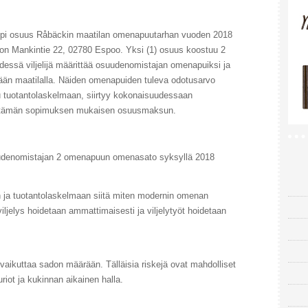
pi osuus Råbäckin maatilan omenapuutarhan vuoden 2018
n Mankintie 22, 02780 Espoo. Yksi (1) osuus koostuu 2
ssä viljelijä määrittää osuudenomistajan omenapuiksi ja
etään maatilalla. Näiden omenapuiden tuleva odotusarvo
u tuotantolaskelmaan, siirtyy kokonaisuudessaan
n tämän sopimuksen mukaisen osuusmaksun.
udenomistajan 2 omenapuun omenasato syksyllä 2018
on ja tuotantolaskelmaan siitä miten modernin omenan
iljelys hoidetaan ammattimaisesti ja viljelytyöt hoidetaan
vat vaikuttaa sadon määrään. Tälläisia riskejä ovat mahdolliset
riot ja kukinnan aikainen halla.