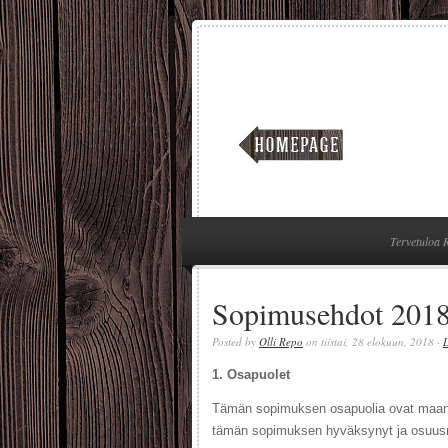
Tervetuloa 
Sopimusehdot 201
Posted by
Olli Repo
on tiistai, 28 elokuun, 2018 ·
1. Osapuolet
Tämän sopimuksen osapuolia ovat maanvil
tämän sopimuksen hyväksynyt ja osuus