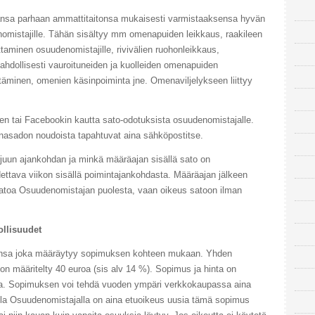
haansa parhaan ammattitaitonsa mukaisesti varmistaaksensa hyvän
omistajille. Tähän sisältyy mm omenapuiden leikkaus, raakileen
ttaminen osuudenomistajille, rivivälien ruohonleikkaus,
dollisesti vauroituneiden ja kuolleiden omenapuiden
täminen, omenien käsinpoiminta jne. Omenaviljelykseen liittyy
rjeiden tai Facebookin kautta sato-odotuksista osuudenomistajalle.
enasadon noudoista tapahtuvat aina sähköpostitse.
orjuun ajankohdan ja minkä määräajan sisällä sato on
ettava viikon sisällä poimintajankohdasta. Määräajan jälkeen
n satoa Osuudenomistajan puolesta, vaan oikeus satoon ilman
ollisuudet
nsa joka määräytyy sopimuksen kohteen mukaan. Yhden
 määritelty 40 euroa (sis alv 14 %). Sopimus ja hinta on
la. Sopimuksen voi tehdä vuoden ympäri verkkokaupassa aina
oilla Osuudenomistajalla on aina etuoikeus uusia tämä sopimus