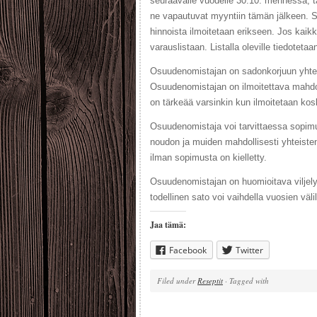
seuraavalle vuodelle 30.10. mennessä, ta
ne vapautuvat myyntiin tämän jälkeen. 
hinnoista ilmoitetaan erikseen. Jos kaikk
varauslistaan. Listalla oleville tiedotet
Osuudenomistajan on sadonkorjuun yhtey
Osuudenomistajan on ilmoitettava mahdol
on tärkeää varsinkin kun ilmoitetaan ko
Osuudenomistaja voi tarvittaessa sopimu
noudon ja muiden mahdollisesti yhteisten
ilman sopimusta on kielletty.
Osuudenomistajan on huomioitava viljelyyn
todellinen sato voi vaihdella vuosien välil
Jaa tämä:
Facebook
Twitter
Filed under
Reseptit
· Tagged with