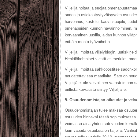
Viljelijä hoitaa ja suojaa omenapuutar
sadon ja asiakastyytyväisyyden osuuden
harvennus, kastelu, kasvinsuojelu, tiedo
omenapuiden kunnon havainnoiminen, mah
korvaaminen uusilla, aidan kunnon ylläpi
erittäin monta työvaihetta.
Viljelijä ilmoittaa viljelyblogin, uutiski
Henkilökohtaiset viestit esimerkiksi om
Viljelijä ilmoittaa sähköpostitse sadonk
noudatettavissa maatilalta. Sato on noud
Viljelijä ei ole velvollinen varastoimaa
erillistä korvausta siirtyy Viljelijälle.
5. Osuudenomistajan oikeudet ja velv
Osuudenomistajan tulee maksaa osuute
osuuuden hinnaksi tässä sopimuksessa on
voimassa aina yhden satovuoden kerral
kuin vapaita osuuksia on tarjolla. Vanh