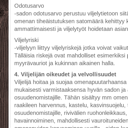
Odotusarvo
-sadon odotusarvo perustuu viljelytietoon sii
omenan tiheäistutuksen satomäärä kehittyy k
ammattimaisesti ja viljelytyöt hoidetaan asia
Viljelyriski
-viljelyyn liittyy viljelyriskejä jotka voivat v
Tälläisia riskejä ovat mahdolliset esimerkiksi 
myyrävauriot ja kukinnan aikainen halla.
4. Viljelijän oikeudet ja velvollisuudet
Viljelijä hoitaa ja suojaa omenapuutarhaans
mukaisesti varmistaaksensa hyvän sadon ja 
osuudenomistajille. Tähän sisältyy mm omen
raakileen harvennus, kastelu, kasvinsuojelu,
osuudenomistajille, rivivälien ruohonleikka
havainnoiminen, mahdollisesti vauroituneiden