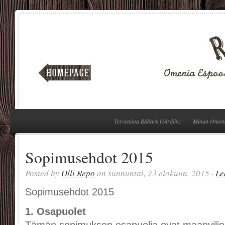
Tervetuloa Råbäck Gårdiin!
Minun Omen
Sopimusehdot 2015
Posted by
Olli Repo
on sunnuntai, 23 elokuun, 2015 ·
Le
Sopimusehdot 2015
1. Osapuolet