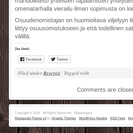
mahdollisesti yhteisten tapaamisten yhteydess
omenatarhalla vierailu ilman sopimusta on kiel
Osuudenomistajan on huomioitava viljelyyn liitt
liittyy osuusomistukseen ja että todellinen sa
välillä.
Jaa tämä:
Facebook
Twitter
Filed under
Reseptit
· Tagged with
Comments are close
Copyright © 2026 · All Rights Reserved · Råbäckgard
Restaurant Theme v3
by
Organic Themes
·
WordPress Hosting
·
RSS Feed
·
Kir