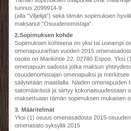
Tämän sopimuksen osapuolia ovat maanviljel
tunnus 2099914-9
(alla ”Viljelijä”) sekä tämän sopimuksen hy
maksanut ”Osuudenomistaja”.
2.Sopimuksen kohde
Sopimuksen kohteena on yksi tai useampi o
omenapuutarhan vuoden 2015 omenasados
osoite on Mankintie 22, 02780 Espoo. Yksi (
omenapuun sadosta jotka maksun yhteydessä v
osuudenomistajan omenapuiksi ja merkitsee n
säilytetään maatilalla. Näiden omenapuiden 
satomäärästä ja siirtyy kokonaisuudessaan 
maksettuaan tämän sopimuksen mukaisen 
3. Määritelmät
Yksi (1) osuus omenasadosta 2015-osuude
omenasato syksyllä 2015