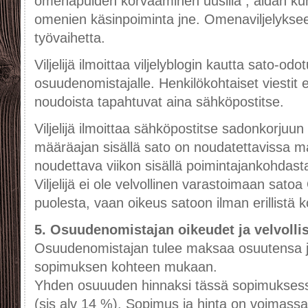
omenapuiden korvaaminen uusilla , aidan kun
omenien käsinpoiminta jne. Omenaviljelykseen 
työvaihetta.
Viljelijä ilmoittaa viljelyblogin kautta sato-odo
osuudenomistajalle. Henkilökohtaiset viesti
noudoista tapahtuvat aina sähköpostitse.
Viljelijä ilmoittaa sähköpostitse sadonkorjuu
määräajan sisällä sato on noudatettavissa ma
noudettava viikon sisällä poimintajankohdast
Viljelijä ei ole velvollinen varastoimaan sat
puolesta, vaan oikeus satoon ilman erillistä kor
5. Osuudenomistajan oikeudet ja velvolli
Osuudenomistajan tulee maksaa osuutensa 
sopimuksen kohteen mukaan.
Yhden osuuuden hinnaksi tässä sopimuksess
(sis alv 14 %). Sopimus ja hinta on voimass