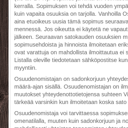
kerralla. Sopimuksen voi tehdä vuoden ympä
kuin vapaita osuuksia on tarjolla. Vanhoilla 
aina etuoikeus uusia tämä sopimus seuraaval
mennessä. Jos oikeutta ei käytetä ne vapau
jälkeen. Seuraavan satokauden osuuksien my
sopimusehdoista ja hinnoista ilmoitetaan eri
ovat varattuja on mahdollista ilmoittautua ei 
Listalla oleville tiedotetaan sähköpostitse ku
myyntiin.
Osuudenomistajan on sadonkorjuun yhteyde
määrä-ajan sisällä. Osuudenomistajan on ilm
muutokset yhteydenottotietojensa suhteen Vil
tärkeää varsinkin kun ilmoitetaan koska sato
Osuudenomistaja voi tarvittaessa sopimukse
omenatilalla, muuten kuin sadonkorjuun ja n